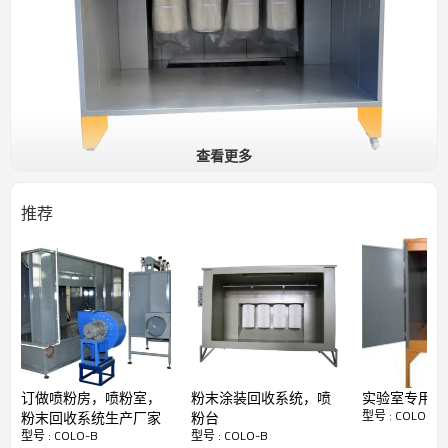
查看更多
工作状态离心风机通过滤苡将喷房内的空气持续抽
推荐
出，在喷房的工作口处就形成一个持续的低速大流
量的由外向内的气流，该气流可以保证喷房内飞扬
的粉末不会溢出，由于滤苡的存在，只有空气可以
经过风机排出，粉末会被滤苡阻隔下来，留在喷房
内，长时间工作时同，由于粉末在滤苡表面的堆积
会严重堵塞滤苡，使回收系统回收效果下降，所
以，在系统中加入“脉冲反吹”装置，自动清理虑芯
外表面堆积的粉末，以保证风路的昭通，从而保证
了连续喷涂过程中整个回收系统保持良好的回收效
果。
订做喷粉房，喷粉室，
粉末涂装回收系统，喷
实验室专用喷
型号 : COLO-B
粉末回收系统生产厂家
粉台
型号 : COLO-B
型号 : COLO-B