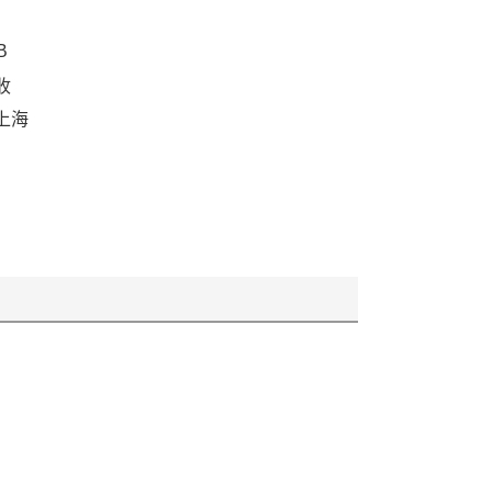
B
收
上海