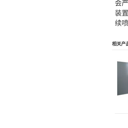
会
装
续
相关产