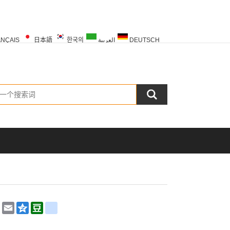
NÇAIS
日本語
한국의
العربية
DEUTSCH
PORTUGUÊS
РУССКИЙ
TÜRK
Chat
Sina
Email
Qzone
Douban
renren
Weibo