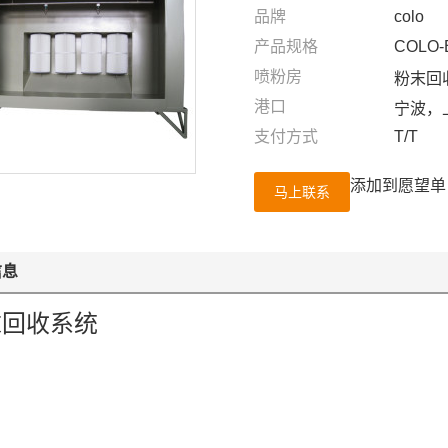
品牌
colo
产品规格
COLO-
喷粉房
粉末回
港口
宁波，
支付方式
T/T
添加到愿望单
马上联系
信息
末回收系统