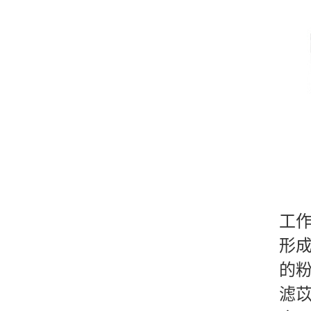
工
形
的
滤