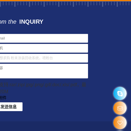
om the
INQUIRY
持.rar/.zip/.jpg/.png/.gif/.doc/.xls/.pdf，最
20M
附件
发送信息