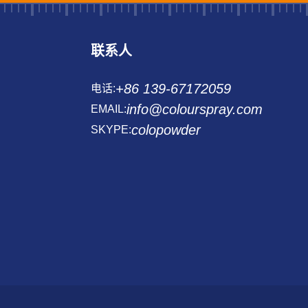
联系人
+86 139-67172059
电话:
info@colourspray.com
EMAIL:
colopowder
SKYPE: