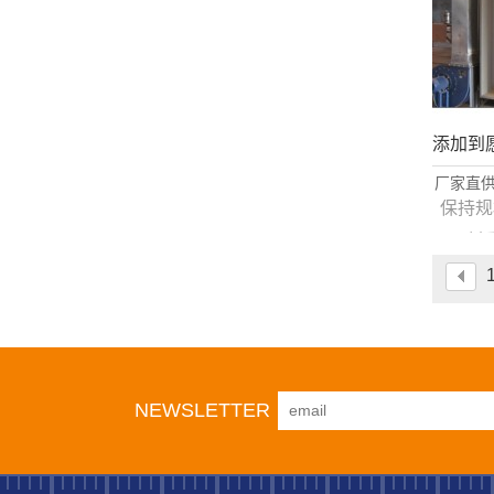
添加到
厂家直供
流水
保持规
材
粉房内
固定粉
动
NEWSLETTER