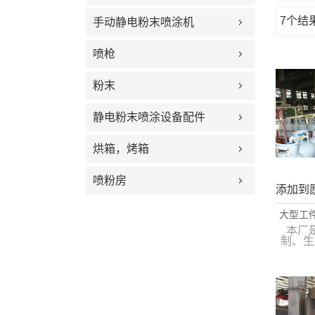
7个结
手动静电粉末喷涂机
橱窗
喷枪
粉末
静电粉末喷涂设备配件
烘箱，烤箱
喷粉房
添加到
大型工件
本厂
制、生
试及服