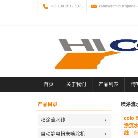
+86 138 2612 5071
kandy@cmtouchpanel
首页
关于我们
产品列表
博
产品目录
喷涂流
colo
喷涂流水线
涂流
线
，
自动静电粉末喷涂机