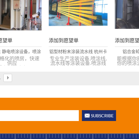
愿望单
添加到愿望单
添加到愿
 静电喷涂设备，喷涂
铝型材粉末涂装流水线 杭州卡
铝合金
线， 喷房，喷粉台
罗弗涂装设备专业打造
格化的喷房，快速
专业生产涂装设备,喷涂线,
能根据你
供应
流水线等涂装设备.喷涂线
你的喷涂
质多样的喷房，
客户遍布国内外.经过数百
供你的工
部粘粉率最小化，
多家用户的生产证明,已达
场地大小
清洗容易。
到国际先进水平。
设计书会
1
房，移动粉房，自
13515717495
计出适合
手动粉房模式。
水线。我
验，专业
情的服务
咨询，13