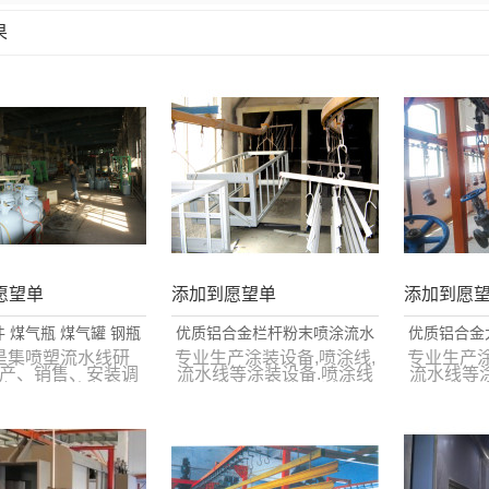
果
列表
愿望单
添加到愿望单
添加到愿
 煤气瓶 煤气罐 钢瓶
优质铝合金栏杆粉末喷涂流水
优质铝合金
喷涂流水线
线
喷涂喷涂线，
是集喷塑流水线研
专业生产涂装设备,喷涂线,
专业生产涂
产、销售、安装调
流水线等涂装设备.喷涂线
流水线等
务于一身的专业生
客户遍布国内外.经过数百
客户遍布
产厂家。
多家用户的生产证明,已达
多家用户
到国际先进水平。
到国
13515717495
135