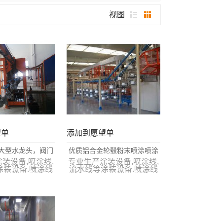
视图
望单
添加到愿望单
大型水龙头，阀门
优质铝合金轮毂粉末喷涂喷涂
colo 品质专业打
线，colo 品质专业打造
装设备,喷涂线,
专业生产涂装设备,喷涂线,
涂装设备.喷涂线
流水线等涂装设备.喷涂线
造
国内外.经过数百
客户遍布国内外.经过数百
的生产证明,已达
多家用户的生产证明,已达
际先进水平。
到国际先进水平。
15717495
13515717495