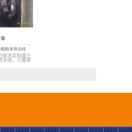
望单
轮毂粉末喷涂线
的需求定制属于
流水线，只要提
件大小，重量，
，我们有专业的
根据你的要求设
你的粉末喷涂流
们拥有丰富的经
的喷涂知识，热
态度，欢迎来电
515717495