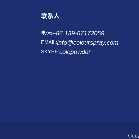
联系人
+86 139-67172059
电话:
info@colourspray.com
EMAIL:
colopowder
SKYPE:
Copy