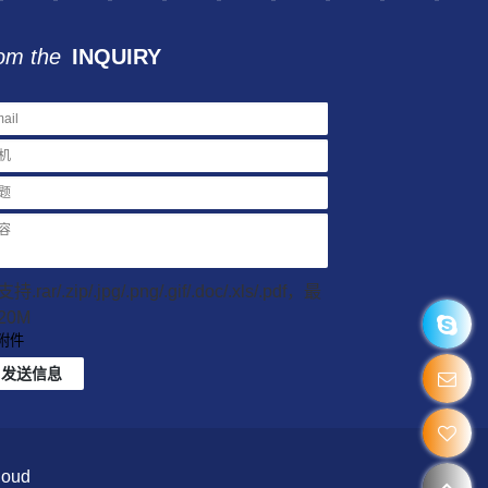
om the
INQUIRY
持.rar/.zip/.jpg/.png/.gif/.doc/.xls/.pdf，最
20M
附件
发送信息
loud