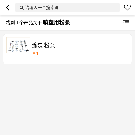
请输入一个搜索词
喷塑用粉泵
找到
1
个产品关于
涂装 粉泵
￥
1