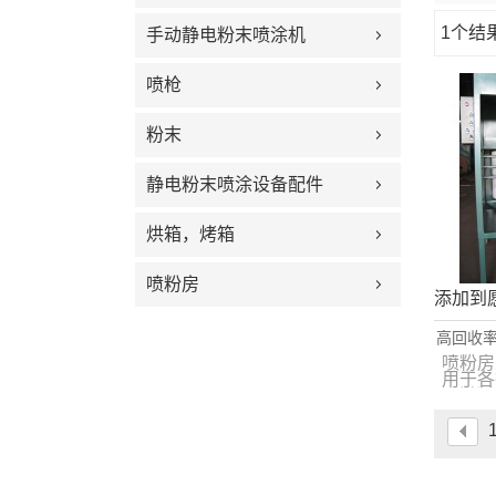
1个结
手动静电粉末喷涂机
橱窗
喷枪
粉末
静电粉末喷涂设备配件
烘箱，烤箱
喷粉房
添加到
高回收率
喷粉房
用于各
喷粉
置。该
一种使
值得