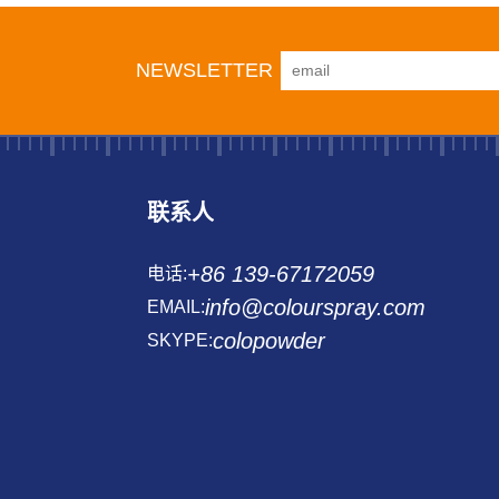
NEWSLETTER
联系人
+86 139-67172059
电话:
info@colourspray.com
EMAIL:
colopowder
SKYPE: