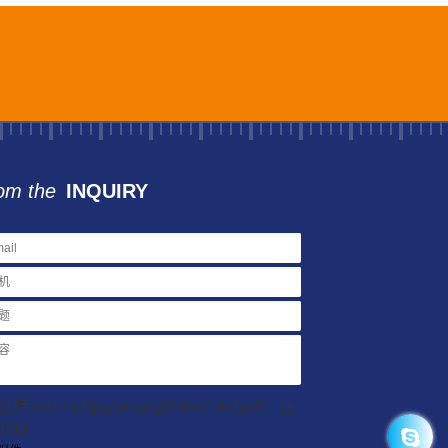
om the
INQUIRY
持.rar/.zip/.jpg/.png/.gif/.doc/.xls/.pdf，最
20M