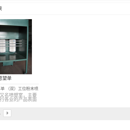
果
列表
愿望单
单 （双）工位粉末喷
涂喷台室
又名喷塑室，主要
行各业的产品表面
的一种回收系统装
设备操作简单，是
用稳定安全新型的
1
客户信赖的产品。