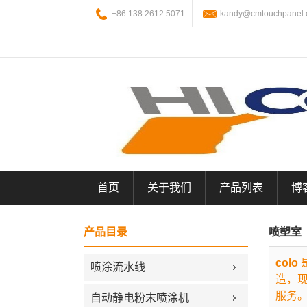
+86 138 2612 5071
kandy@cmtouchpanel
首页
关于我们
产品列表
博
产品目录
喷塑室
colo
喷涂流水线
造，
服务
自动静电粉末喷涂机