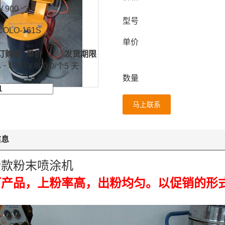
￥
900
型号
COLO-161S
单价
订购量
单价
发货期限
1 - 1000
￥
900.0
/个
5 天
数量
马上联系
信息
新款粉末喷涂机
打产品，上粉率高，出粉均匀。以促销的形