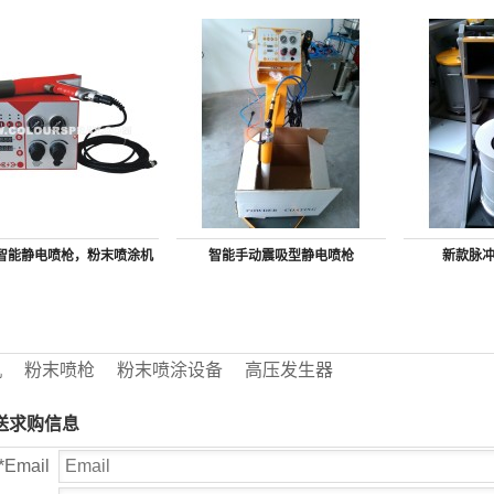
的喷枪
枪
智能静电喷枪，粉末喷涂机
智能手动震吸型静电喷枪
新款脉
批发生产厂家
机
粉末喷枪
粉末喷涂设备
高压发生器
送求购信息
*
Email