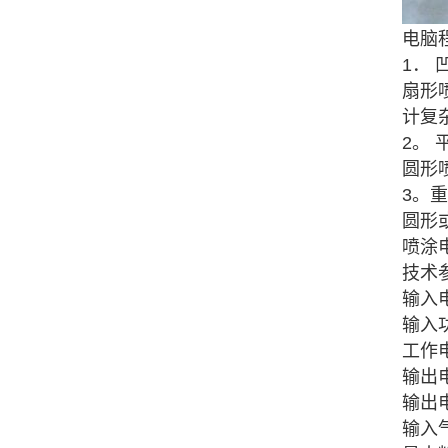
电脑
1．
扇形
计复
2。 
圆形
3。
圆形
喷涂
技术
输入电
输入功
工作电
输出电
输出电
输入气