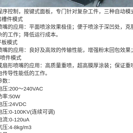
程序控制，按键式面板，专门针对复杂工件，三种自动模
 凹槽件模式
喷嘴的应用：平面喷涂效果极佳；便于喷涂于深凹处，克
杂的工作；降低运行成本。
平板模式
喷嘴的应用：良好及高效的传输性能，增强粉末回包效果
重喷件模式
或扇形喷嘴的应用：高质量重喷，超高膜厚涂装；保证重喷
电传导性能低的工作。
参数：
压:200～240VAC
率:50W
压:24VDC
压:0-100KV(连续可调)
流:0-120uA
压:4-8kg/m3