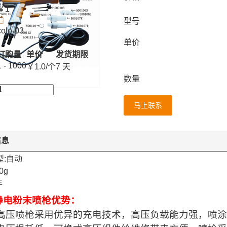
￥
1
型号
colo-03
单价
订购量
单价
发货期限
1 - 1000
￥
1.0
/个
7 天
数量
马上联系
信息
型:自动
0g
年
lo静电粉末喷枪优势：
高压喷枪采用优异的充电技术，高压负载能力强，喷涂