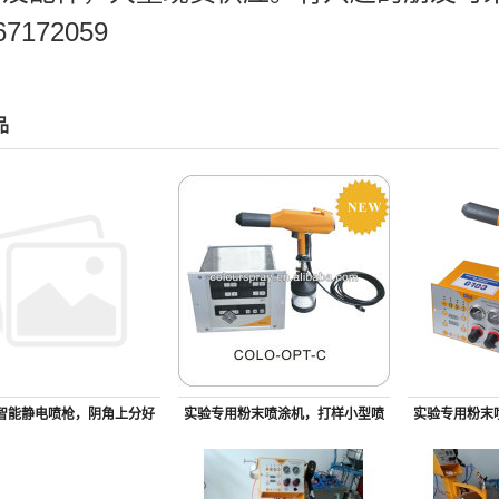
67172059
品
智能静电喷枪，阴角上分好
实验专用粉末喷涂机，打样小型喷
实验专用粉末
的喷枪
枪