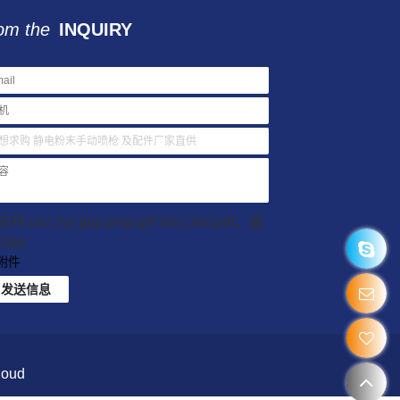
om the
INQUIRY
持.rar/.zip/.jpg/.png/.gif/.doc/.xls/.pdf，最
20M
附件
发送信息
loud