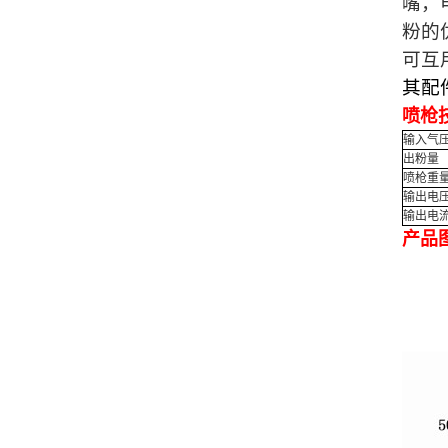
嘴，
粉的
可互
其配
喷枪
输入气
出粉量
喷枪重
输出电
输出电
产品