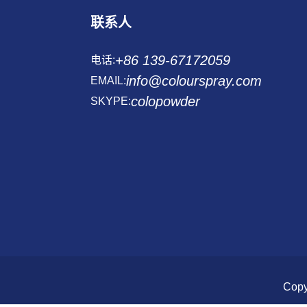
联系人
+86 139-67172059
电话:
info@colourspray.com
EMAIL:
colopowder
SKYPE:
Copy