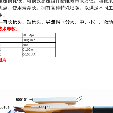
电压损耗低，可换式高压组件给维修带来方便。喷枪采
优点，使用寿命长。拥有各种特殊喷嘴，以满足不同工
用。
件有长枪头、短枪头、导流帽（分大、中、小）、微动
技术参数：
压
≤
0.3Mpa
600g/min
量
300g
压
0-100kv
流
0-15
0
∪A
图片