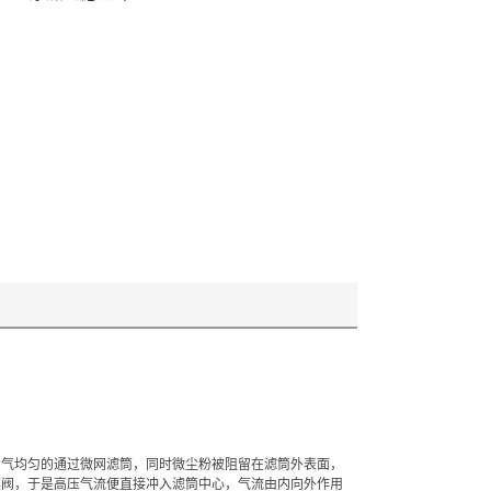
空气均匀的通过微网滤筒，同时微尘粉被阻留在滤筒外表面，
膜阀，于是高压气流便直接冲入滤筒中心，气流由内向外作用