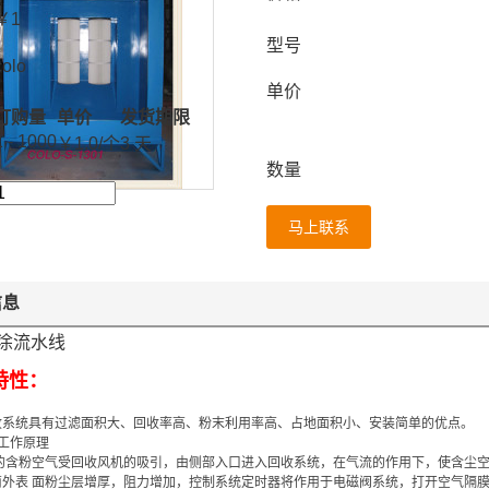
￥
1
型号
colo
单价
订购量
单价
发货期限
1 - 1000
￥
1.0
/个
3 天
数量
马上联系
信息
喷涂流水线
特性：
收系统具有过滤面积大、回收率高、粉末利用率高、占地面积小、安装简单的优点。
工作原理
内的含粉空气受回收风机的吸引，由侧部入口进入回收系统，在气流的作用下，使含尘
筒外表 面粉尘层增厚，阻力增加，控制系统定时器将作用于电磁阀系统，打开空气隔