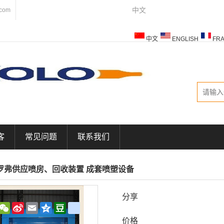
中文
.com
中文
ENGLISH
FRA
ESPAÑOL
ITALIANO
客
常见问题
联系我们
罗弗供应喷房、回收装置 成套喷塑设备
分享
WeChat
Sina
Email
Qzone
Douban
renren
Weibo
价格