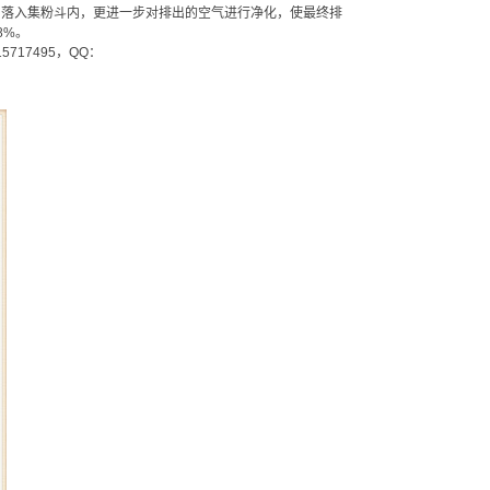
用落入集粉斗内，更进一步对排出的空气进行净化，使最终排
8%。
17495，QQ：