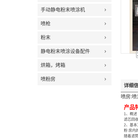
手动静电粉末喷涂机
喷枪
粉末
静电粉末喷涂设备配件
烘箱，烤箱
喷粉房
详细
喷房:
产品
1、概述
滤芯回
2、基本
粉 房
随着滤