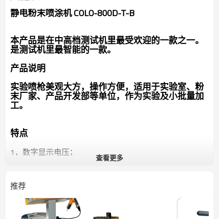
静电粉末喷涂机 COLO-800D-T-B
本产品是在中高档测试机里最受欢迎的一款之一。
是测试机里最智能的一款。
产品说明
实验喷枪美观大方，操作方便，适用于实验室、粉
末厂家、产品开发部等单位，作为实验及小批量加
工。
特点
1，数字显示电压；
查看更多
2，电脑程序控制，按键式面板，专门针对复杂工件，三
种自动模式可选择：
1） 凹槽件模式
推荐
扇形喷嘴的应用：平面喷涂效果极佳；便于喷涂于深凹
处，克服拉第屏蔽现象；强大的穿盘力适用于设计复杂的
工作；降低运行成本。
2） 平板模式