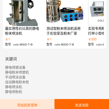
圆形喷嘴的应用：良好及高效的传输性能，增强粉末回包
效果；适用于不同的工作。
3）重喷件模式
圆形或扇形喷嘴的应用：高质量重喷，超高膜厚涂装；保
证重喷件的均匀光洁，消除“橘皮”现象；适合喷涂电传导
性能低的工作。
最实用性价比高的静电
测试型粉末喷涂机适用
实验专用粉末
粉末喷涂机
于实验室及粉末厂家
打样小型喷枪
技术参数：
￥
1
￥
1
￥
900
输入电压:200～240VAC
型号 : colo-800D-T-B
型号 : colo-800D-T-B
型号 : colo-800
输入功率:50W
工作电压:24VDC
输出电压:0-100KV(连续可调)
关键词
输出电流:0-120uA
输入气压:4-8kg/m3
静电喷塑设备
最大粉量:600g/min
静电粉末喷塑机
最大空气消耗量:24m3/h
手动喷涂设备
安全指标:IP54
自动静电粉末枪
静电喷涂机
采用台湾亚德客气动元件，保持精密气动调节，使雾化更
静电喷粉机
优秀，上粉效率越高，节省粉末。亚德客气动元件无故障
使用达10万次，比一般国产气动元件在质量上有质的飞
跃。线路板采用100%进口电子元件，关键芯片采用意大利
添加到愿望单
发送询盘